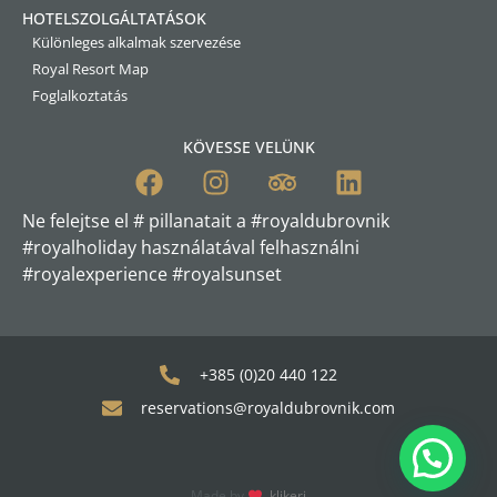
HOTELSZOLGÁLTATÁSOK
Különleges alkalmak szervezése
Royal Resort Map
Foglalkoztatás
KÖVESSE VELÜNK
Ne felejtse el # pillanatait a #royaldubrovnik
#royalholiday használatával felhasználni
#royalexperience #royalsunset
+385 (0)20 440 122
reservations@royaldubrovnik.com
Made by
klikeri