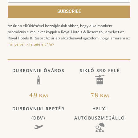
SUBSCRIBE
Az űrlap elküldésével hozzájárulok ahhoz, hogy alkalmanként
promóciós e-maileket kapjak a Royal Hotels & Resort-tól, amelyet az
Royal Hotels & Resort Az űrlap elküldésével igazolom, hogy ismerem az
irányelveink feltételeit.*/a>
DUBROVNIK ÓVÁROS
SIKLÓ SRĐ FELÉ
4.9 km
7.8 km
DUBROVNIKI REPTÉR
HELYI
(DBV)
AUTÓBUSZMEGÁLLÓ