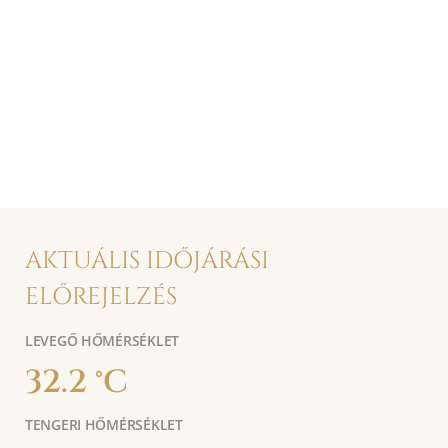
AKTUÁLIS IDŐJÁRÁSI
ELŐREJELZÉS
LEVEGŐ HŐMÉRSÉKLET
32.2 °C
TENGERI HŐMÉRSÉKLET