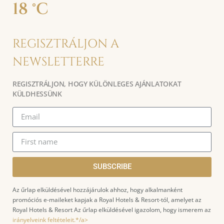
18 °C
REGISZTRÁLJON A
NEWSLETTERRE
REGISZTRÁLJON, HOGY KÜLÖNLEGES AJÁNLATOKAT
KÜLDHESSÜNK
SUBSCRIBE
Az űrlap elküldésével hozzájárulok ahhoz, hogy alkalmanként
promóciós e-maileket kapjak a Royal Hotels & Resort-tól, amelyet az
Royal Hotels & Resort Az űrlap elküldésével igazolom, hogy ismerem az
irányelveink feltételeit.*/a>