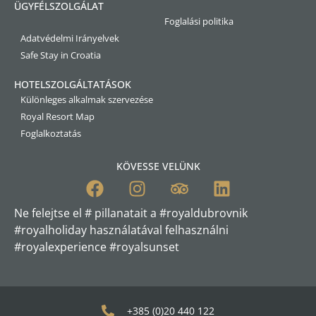
ÜGYFÉLSZOLGÁLAT
Foglalási politika
Adatvédelmi Irányelvek
Safe Stay in Croatia
HOTELSZOLGÁLTATÁSOK
Különleges alkalmak szervezése
Royal Resort Map
Foglalkoztatás
KÖVESSE VELÜNK
Ne felejtse el # pillanatait a #royaldubrovnik
#royalholiday használatával felhasználni
#royalexperience #royalsunset
+385 (0)20 440 122