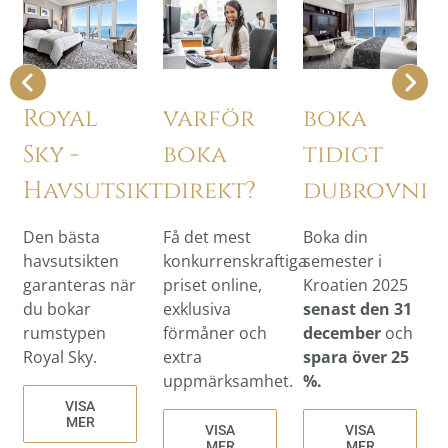
boka
Royal
varför
tidigt
Sky -
boka
dubrovnik
Havsutsikt
direkt?
Boka din
Den bästa
Få det mest
semester i
havsutsikten
konkurrenskraftiga
Kroatien 2025
garanteras när
priset online,
senast den 31
du bokar
exklusiva
december
och
rumstypen
förmåner och
spara över 25
Royal Sky.
extra
%.
uppmärksamhet.
VISA
MER
VISA
VISA
MER
MER