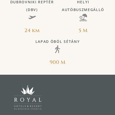
DUBROVNIKI REPTÉR
HELYI
(DBV)
AUTÓBUSZMEGÁLLÓ
24 km
5 M
LAPAD ÖBÖL SÉTÁNY
900 M