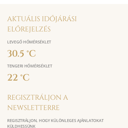
AKTUÁLIS IDŐJÁRÁSI
ELŐREJELZÉS
LEVEGŐ HŐMÉRSÉKLET
30.5 °C
TENGERI HŐMÉRSÉKLET
22 °C
REGISZTRÁLJON A
NEWSLETTERRE
REGISZTRÁLJON, HOGY KÜLÖNLEGES AJÁNLATOKAT
KÜLDHESSÜNK