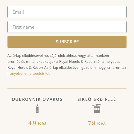
SUBSCRIBE
Az űrlap elküldésével hozzájárulok ahhoz, hogy alkalmanként
promóciós e-maileket kapjak a Royal Hotels & Resort-tól, amelyet az
Royal Hotels & Resort Az űrlap elküldésével igazolom, hogy ismerem az
irányelveink feltételeit.*/a>
DUBROVNIK ÓVÁROS
SIKLÓ SRĐ FELÉ
4.9 km
7.8 km