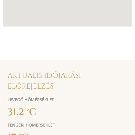
AKTUÁLIS IDŐJÁRÁSI
ELŐREJELZÉS
LEVEGŐ HŐMÉRSÉKLET
31.2 °C
TENGERI HŐMÉRSÉKLET