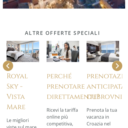
ALTRE OFFERTE SPECIALI
prenotazi
Royal
perché
anticipata
Sky -
prenotare
dubrovnik
Vista
direttamente?
Mare
Prenota la tua
Ricevi la tariffa
vacanza in
online più
Le migliori
Croazia nel
competitiva,
viste sul mare