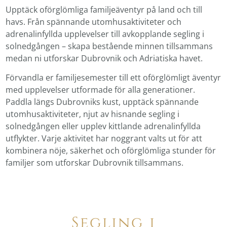
Upptäck oförglömliga familjeäventyr på land och till
havs. Från spännande utomhusaktiviteter och
adrenalinfyllda upplevelser till avkopplande segling i
solnedgången – skapa bestående minnen tillsammans
medan ni utforskar Dubrovnik och Adriatiska havet.
Förvandla er familjesemester till ett oförglömligt äventyr
med upplevelser utformade för alla generationer.
Paddla längs Dubrovniks kust, upptäck spännande
utomhusaktiviteter, njut av hisnande segling i
solnedgången eller upplev kittlande adrenalinfyllda
utflykter. Varje aktivitet har noggrant valts ut för att
kombinera nöje, säkerhet och oförglömliga stunder för
familjer som utforskar Dubrovnik tillsammans.
Segling i