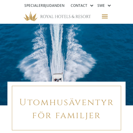
SPECIALERBJUDANDEN
CONTACT
SWE
Familjeäventyr
Utomhusäventyr
för familjer