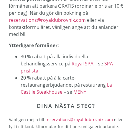
förmånen att parkera GRATIS (ordinarie pris är 10 €
per dag). När du gör din bokning på
reservations@royaldubrovnik.com
eller via
kontaktformuläret, vänligen ange att du anländer
med bil.
Ytterligare förmåner:
30 % rabatt på alla individuella
behandlingsservice på
Royal SPA
– se
SPA-
prislista
20 % rabatt på à la carte-
restaurangerbjudandet på restaurang
La
Castile Steakhouse
– se
MENY
DINA NÄSTA STEG?
Vänligen mejla till
reservations@royaldubrovnik.com
eller
fyll i ett kontaktformulär för ditt personliga erbjudande.