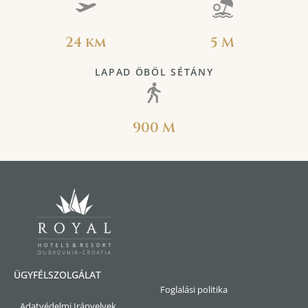
24 km
5 M
LAPAD ÖBÖL SÉTÁNY
900 M
ÜGYFÉLSZOLGÁLAT
Foglalási politika
Adatvédelmi Irányelvek