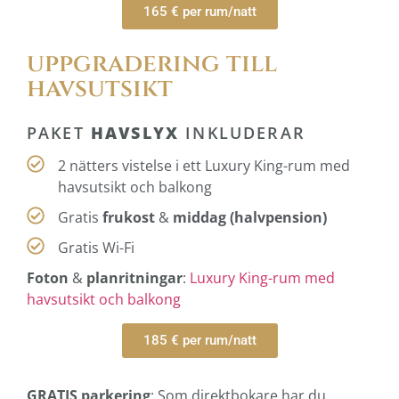
165 € per rum/natt
uppgradering till
havsutsikt
PAKET
HAVSLYX
INKLUDERAR
2 nätters vistelse i ett Luxury King-rum med
havsutsikt och balkong
Gratis
frukost
&
middag (halvpension)
Gratis Wi-Fi
Foton
&
planritningar
:
Luxury King-rum med
havsutsikt och balkong
185 € per rum/natt
GRATIS parkering
: Som direktbokare har du