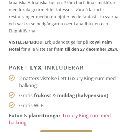
kroatiska Adriatiska kusten. Skäm bort dina smaklökar
med lokala gourmetdelikatesser i våra à la carte-
restauranger medan du njuter av de fantastiska vyerna
och vackra solnedgångarna över Lapadbukten och
Elaphitiöarna.
VISTELSEPERIOD
: Erbjudandet gäller på
Royal Palm
Hotel
för alla vistelser
fram till den 27 december 2024.
PAKET
LYX
INKLUDERAR
2 nätters vistelse i ett Luxury King-rum med
balkong
Gratis
frukost
&
middag (halvpension)
Gratis Wi-Fi
Foton
&
planritningar
:
Luxury King-rum med
balkong