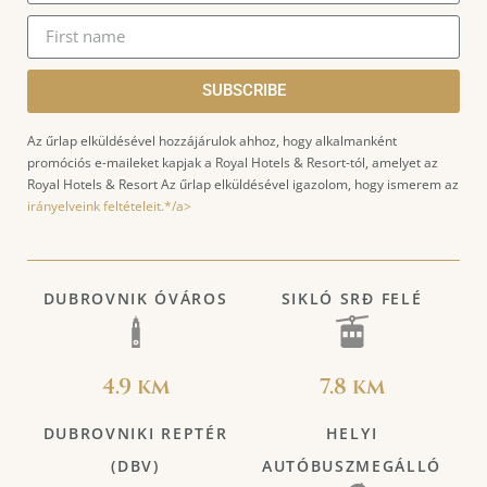
SUBSCRIBE
Az űrlap elküldésével hozzájárulok ahhoz, hogy alkalmanként
promóciós e-maileket kapjak a Royal Hotels & Resort-tól, amelyet az
Royal Hotels & Resort Az űrlap elküldésével igazolom, hogy ismerem az
irányelveink feltételeit.*/a>
DUBROVNIK ÓVÁROS
SIKLÓ SRĐ FELÉ
4.9 km
7.8 km
DUBROVNIKI REPTÉR
HELYI
(DBV)
AUTÓBUSZMEGÁLLÓ