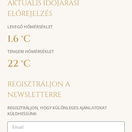
AKTUÁLIS IDŐJÁRÁSI
ELŐREJELZÉS
LEVEGŐ HŐMÉRSÉKLET
1.6 °C
TENGERI HŐMÉRSÉKLET
22 °C
REGISZTRÁLJON A
NEWSLETTERRE
REGISZTRÁLJON, HOGY KÜLÖNLEGES AJÁNLATOKAT
KÜLDHESSÜNK