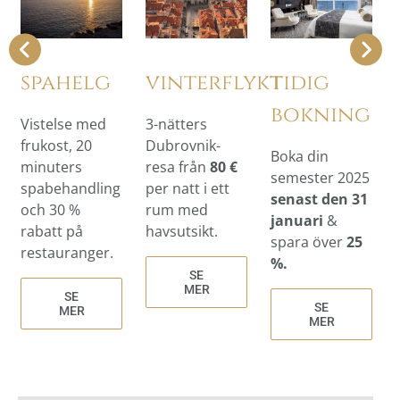
tidig
spahelg
vinterflykt
bokning
Vistelse med
3-nätters
frukost, 20
Dubrovnik-
Boka din
minuters
resa från
80 €
semester 2025
spabehandling
per natt i ett
senast den 31
och 30 %
rum med
januari
&
rabatt på
havsutsikt.
spara över
25
restauranger.
%.
SE
MER
SE
SE
MER
MER