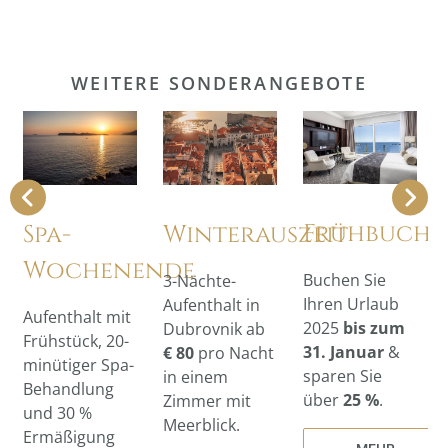
WEITERE SONDERANGEBOTE
Frühbuche
Spa-
Winterauszeit
Wochenende
Buchen Sie
3-Nächte-
Ihren Urlaub
Aufenthalt in
Aufenthalt mit
2025
bis zum
Dubrovnik ab
Frühstück, 20-
31. Januar
&
€ 80
pro Nacht
minütiger Spa-
sparen Sie
in einem
Behandlung
über
25 %
.
Zimmer mit
und 30 %
Meerblick.
Ermäßigung