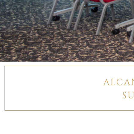
ALCA
S