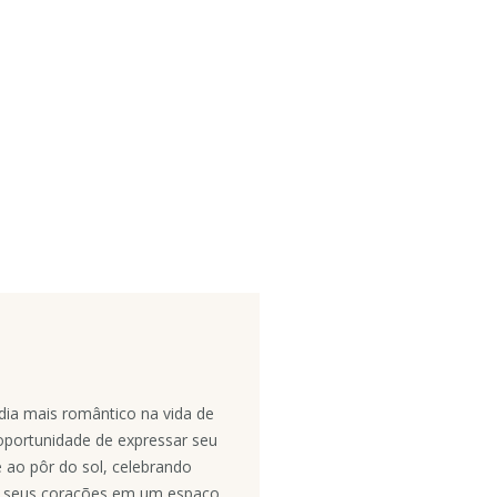
ia mais romântico na vida de
portunidade de expressar seu
 ao pôr do sol, celebrando
e seus corações em um espaço