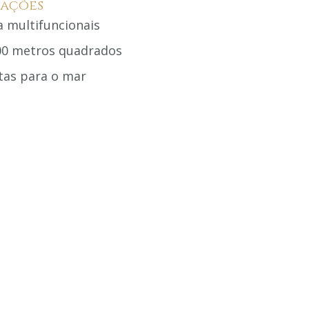
lações
a multifuncionais
00 metros quadrados
stas para o mar