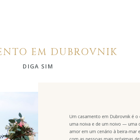
ENTO EM DUBROVNIK
DIGA SIM
Um casamento em Dubrovnik é o d
uma noiva e de um noivo — uma o
amor em um cenário à beira-mar e
com as pessoas mais próximas d