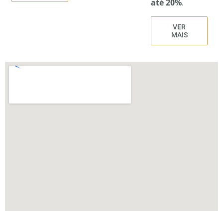
até 20%
.
VER
VER
MAIS
MAIS