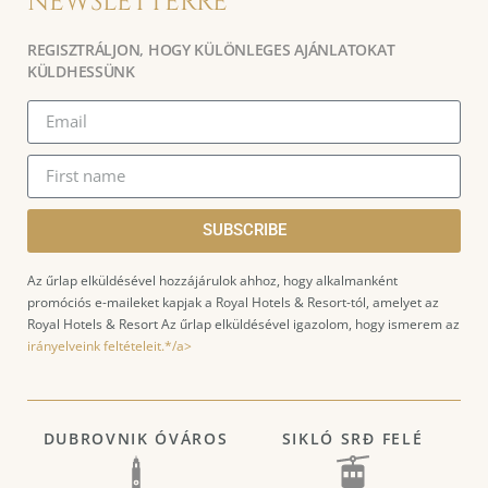
NEWSLETTERRE
REGISZTRÁLJON, HOGY KÜLÖNLEGES AJÁNLATOKAT
KÜLDHESSÜNK
SUBSCRIBE
Az űrlap elküldésével hozzájárulok ahhoz, hogy alkalmanként
promóciós e-maileket kapjak a Royal Hotels & Resort-tól, amelyet az
Royal Hotels & Resort Az űrlap elküldésével igazolom, hogy ismerem az
irányelveink feltételeit.*/a>
DUBROVNIK ÓVÁROS
SIKLÓ SRĐ FELÉ