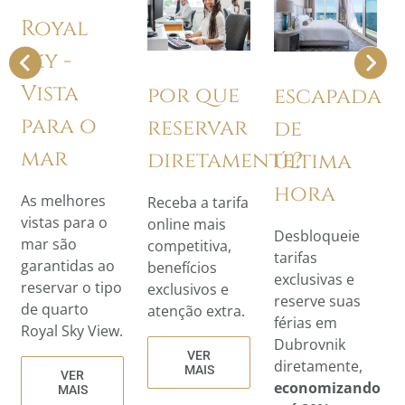
Royal
por que
escapada
Sky -
reservar
de
Vista
diretamente?
última
para o
hora
Receba a tarifa
mar
online mais
Desbloqueie
competitiva,
tarifas
As melhores
benefícios
exclusivas e
vistas para o
exclusivos e
reserve suas
mar são
atenção extra.
férias em
garantidas ao
Dubrovnik
reservar o tipo
VER
diretamente,
MAIS
de quarto
economizando
Royal Sky View.