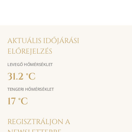
AKTUÁLIS IDŐJÁRÁSI
ELŐREJELZÉS
LEVEGŐ HŐMÉRSÉKLET
31.2 °C
TENGERI HŐMÉRSÉKLET
17 °C
REGISZTRÁLJON A