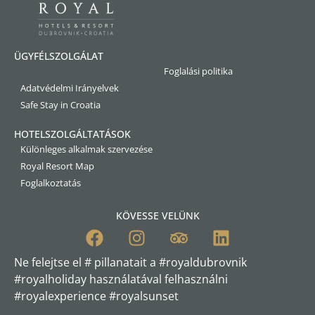
ÜGYFÉLSZOLGÁLAT
Foglalási politika
Adatvédelmi Irányelvek
Safe Stay in Croatia
HOTELSZOLGÁLTATÁSOK
Különleges alkalmak szervezése
Royal Resort Map
Foglalkoztatás
KÖVESSE VELÜNK
Ne felejtse el # pillanatait a #royaldubrovnik
#royalholiday használatával felhasználni
#royalexperience #royalsunset