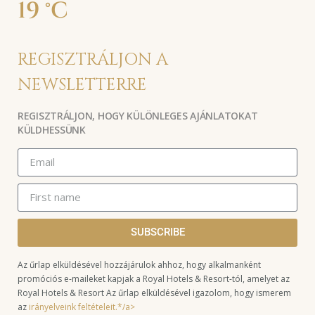
19 °C
REGISZTRÁLJON A
NEWSLETTERRE
REGISZTRÁLJON, HOGY KÜLÖNLEGES AJÁNLATOKAT
KÜLDHESSÜNK
SUBSCRIBE
Az űrlap elküldésével hozzájárulok ahhoz, hogy alkalmanként
promóciós e-maileket kapjak a Royal Hotels & Resort-tól, amelyet az
Royal Hotels & Resort Az űrlap elküldésével igazolom, hogy ismerem
az
irányelveink feltételeit.*/a>