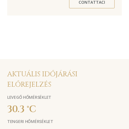
CONTATTACI
AKTUÁLIS IDŐJÁRÁSI
ELŐREJELZÉS
LEVEGŐ HŐMÉRSÉKLET
30.3 °C
TENGERI HŐMÉRSÉKLET