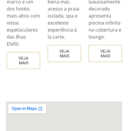
marco e um
beira-mar,
luxuosamente
dos hotéis
acesso a praia
decorado
mais altos com
isolada, spa e
apresenta
vistas
excelente
piscina infinita
espetaculares
experiência à
na cobertura e
das Ilhas
la carte.
lounge.
Elafiti.
VEJA
VEJA
MAIS
MAIS
VEJA
MAIS