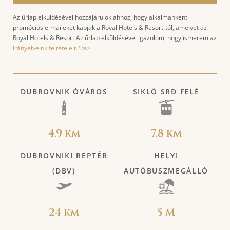
Az űrlap elküldésével hozzájárulok ahhoz, hogy alkalmanként
promóciós e-maileket kapjak a Royal Hotels & Resort-tól, amelyet az
Royal Hotels & Resort Az űrlap elküldésével igazolom, hogy ismerem az
irányelveink feltételeit.*/a>
DUBROVNIK ÓVÁROS
SIKLÓ SRĐ FELÉ
4.9 km
7.8 km
DUBROVNIKI REPTÉR
HELYI
(DBV)
AUTÓBUSZMEGÁLLÓ
24 km
5 M