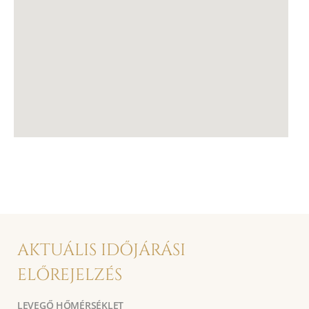
AKTUÁLIS IDŐJÁRÁSI
ELŐREJELZÉS
LEVEGŐ HŐMÉRSÉKLET