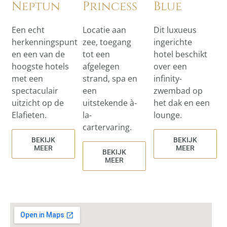
Neptun
Princess
Blue
Een echt
Locatie aan
Dit luxueus
herkenningspunt
zee, toegang
ingerichte
en een van de
tot een
hotel beschikt
hoogste hotels
afgelegen
over een
met een
strand, spa en
infinity-
spectaculair
een
zwembad op
uitzicht op de
uitstekende à-
het dak en een
Elafieten.
la-
lounge.
cartervaring.
BEKIJK
BEKIJK
MEER
MEER
BEKIJK
MEER