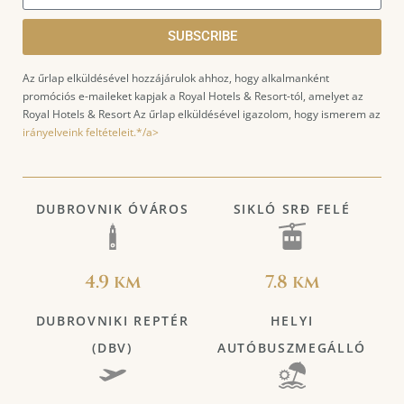
SUBSCRIBE
Az űrlap elküldésével hozzájárulok ahhoz, hogy alkalmanként
promóciós e-maileket kapjak a Royal Hotels & Resort-tól, amelyet az
Royal Hotels & Resort Az űrlap elküldésével igazolom, hogy ismerem az
irányelveink feltételeit.*/a>
DUBROVNIK ÓVÁROS
SIKLÓ SRĐ FELÉ
4.9 km
7.8 km
DUBROVNIKI REPTÉR
HELYI
(DBV)
AUTÓBUSZMEGÁLLÓ