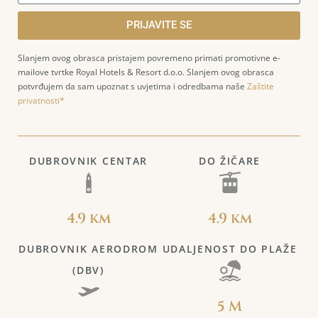
PRIJAVITE SE
Slanjem ovog obrasca pristajem povremeno primati promotivne e-
mailove tvrtke Royal Hotels & Resort d.o.o. Slanjem ovog obrasca
potvrđujem da sam upoznat s uvjetima i odredbama naše
Zaštite
privatnosti*
DUBROVNIK CENTAR
DO ŽIČARE
4.9 km
4.9 km
DUBROVNIK AERODROM
UDALJENOST DO PLAŽE
(DBV)
5 M