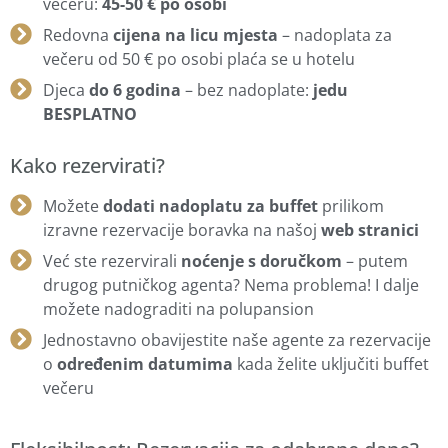
večeru:
45-50 € po osobi
Redovna
cijena na licu mjesta
– nadoplata za
večeru od 50 € po osobi plaća se u hotelu
Djeca
do 6 godina
– bez nadoplate:
jedu
BESPLATNO
Kako rezervirati?
Možete
dodati nadoplatu za buffet
prilikom
izravne rezervacije boravka na našoj
web stranici
Već ste rezervirali
noćenje s doručkom
– putem
drugog putničkog agenta? Nema problema! I dalje
možete nadograditi na polupansion
Jednostavno obavijestite naše agente za rezervacije
o
određenim datumima
kada želite uključiti buffet
večeru