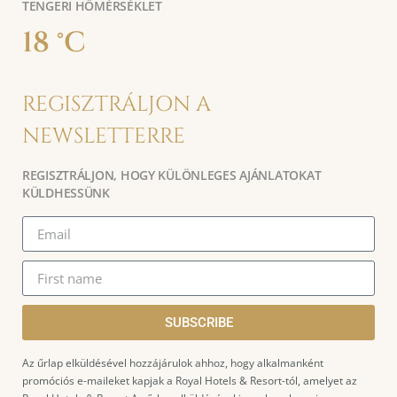
TENGERI HŐMÉRSÉKLET
18 °C
REGISZTRÁLJON A
NEWSLETTERRE
REGISZTRÁLJON, HOGY KÜLÖNLEGES AJÁNLATOKAT
KÜLDHESSÜNK
SUBSCRIBE
Az űrlap elküldésével hozzájárulok ahhoz, hogy alkalmanként
promóciós e-maileket kapjak a Royal Hotels & Resort-tól, amelyet az