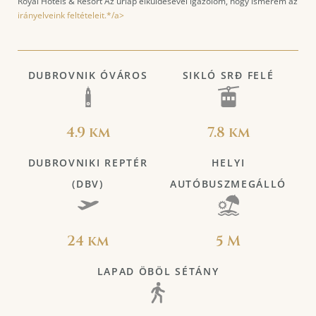
Royal Hotels & Resort Az űrlap elküldésével igazolom, hogy ismerem az
irányelveink feltételeit.*/a>
DUBROVNIK ÓVÁROS
SIKLÓ SRĐ FELÉ
4.9 km
7.8 km
DUBROVNIKI REPTÉR
HELYI
(DBV)
AUTÓBUSZMEGÁLLÓ
24 km
5 M
LAPAD ÖBÖL SÉTÁNY