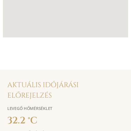
AKTUÁLIS IDŐJÁRÁSI
ELŐREJELZÉS
LEVEGŐ HŐMÉRSÉKLET
32.2 °C