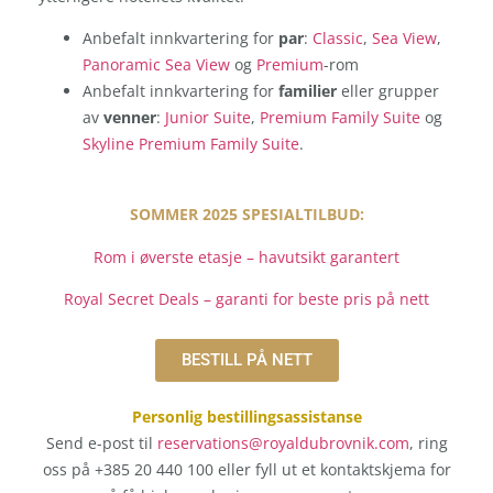
Anbefalt innkvartering for
par
:
Classic
,
Sea View
,
Panoramic Sea View
og
Premium
-rom
Anbefalt innkvartering for
familier
eller grupper
av
venner
:
Junior Suite
,
Premium Family Suite
og
Skyline Premium Family Suite
.
SOMMER 2025 SPESIALTILBUD:
Rom i øverste etasje – havutsikt garantert
Royal Secret Deals – garanti for beste pris på nett
BESTILL PÅ NETT
Personlig bestillingsassistanse
Send e-post til
reservations@royaldubrovnik.com
, ring
oss på +385 20 440 100 eller fyll ut et kontaktskjema for