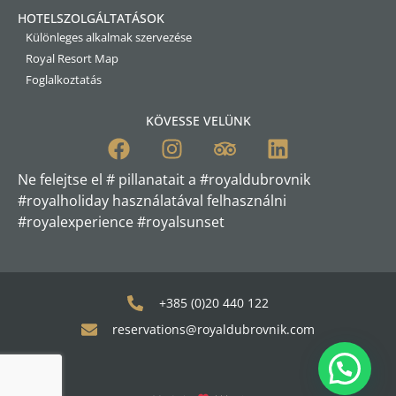
HOTELSZOLGÁLTATÁSOK
Különleges alkalmak szervezése
Royal Resort Map
Foglalkoztatás
KÖVESSE VELÜNK
Ne felejtse el # pillanatait a #royaldubrovnik
#royalholiday használatával felhasználni
#royalexperience #royalsunset
+385 (0)20 440 122
reservations@royaldubrovnik.com