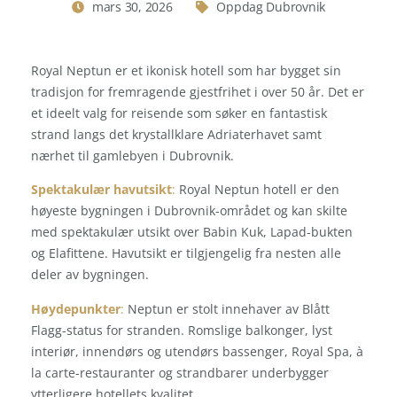
mars 30, 2026
Oppdag Dubrovnik
Royal Neptun er et ikonisk hotell som har bygget sin
tradisjon for fremragende gjestfrihet i over 50 år. Det er
et ideelt valg for reisende som søker en fantastisk
strand langs det krystallklare Adriaterhavet samt
nærhet til gamlebyen i Dubrovnik.
Spektakulær havutsikt
:
Royal Neptun hotell er den
høyeste bygningen i Dubrovnik-området og kan skilte
med spektakulær utsikt over Babin Kuk, Lapad-bukten
og Elafittene. Havutsikt er tilgjengelig fra nesten alle
deler av bygningen.
Høydepunkter
:
Neptun er stolt innehaver av Blått
Flagg-status for stranden. Romslige balkonger, lyst
interiør, innendørs og utendørs bassenger, Royal Spa, à
la carte-restauranter og strandbarer underbygger
ytterligere hotellets kvalitet.