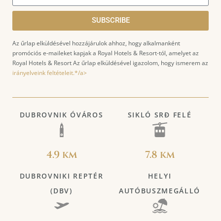
SUBSCRIBE
Az űrlap elküldésével hozzájárulok ahhoz, hogy alkalmanként
promóciós e-maileket kapjak a Royal Hotels & Resort-tól, amelyet az
Royal Hotels & Resort Az űrlap elküldésével igazolom, hogy ismerem az
irányelveink feltételeit.*/a>
DUBROVNIK ÓVÁROS
SIKLÓ SRĐ FELÉ
4.9 km
7.8 km
DUBROVNIKI REPTÉR
HELYI
(DBV)
AUTÓBUSZMEGÁLLÓ