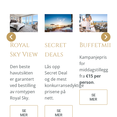
Royal
secret
Buffetmid
Sky View
deals
Kampanjepris
for
Den beste
Lås opp
middagstillegg
havutsikten
Secret Deal
fra
€15 per
er garantert
og de mest
person
.
ved bestilling
konkurransedyktige
av romtypen
prisene på
SE
Royal Sky.
nett.
MER
SE
SE
MER
MER