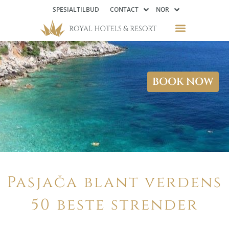
SPESIALTILBUD
CONTACT
NOR
BOOK NOW
Pasjača blant verdens
50 beste strender