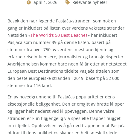
april 1, 2026
Relevante nyheter
Besøk den nærliggende Pasjača-stranden, som nok en
gang er inkludert på listen over verdens vakreste strender.
Nettsiden «
The World’s 50 Best Beaches
» har inkludert
Pasjača som nummer 39 på denne listen, basert på
stemmer fra over 750 av verdens mest anerkjente og
erfarne reiseinfluensere, journalister og bransjeeksperter.
Anerkjennelsen kommer bare noen få år etter at nettstedet
European Best Destinations tildelte Pasjača tittelen som
den beste europeiske stranden i 2019, basert på 32 000
stemmer fra 116 land.
En av hovedgrunnene til Pasjačas popularitet er dens
eksepsjonelle beliggenhet. Den er omgitt av bratte klipper
og ligger helt nederst ved klippeveggen. Denne vakre
stranden er kun tilgjengelig via spesielle trapper hugget
inn i fjellet. Opplevelsen av å gå ned trappene mot Pasjača
bidrar til dens unikhet og skaper en helt spesiell glede.