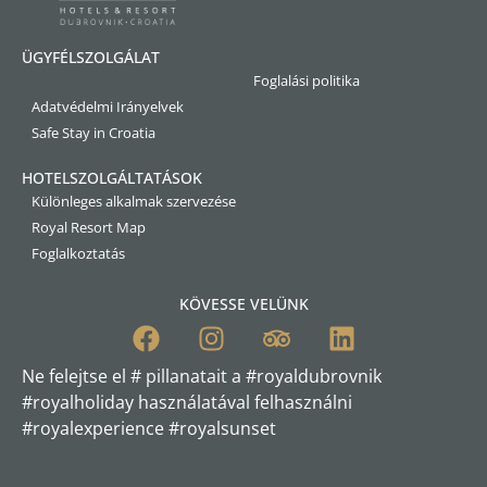
ÜGYFÉLSZOLGÁLAT
Foglalási politika
Adatvédelmi Irányelvek
Safe Stay in Croatia
HOTELSZOLGÁLTATÁSOK
Különleges alkalmak szervezése
Royal Resort Map
Foglalkoztatás
KÖVESSE VELÜNK
Ne felejtse el # pillanatait a #royaldubrovnik
#royalholiday használatával felhasználni
#royalexperience #royalsunset