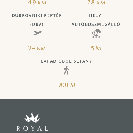
4.9 km
7.8 km
DUBROVNIKI REPTÉR
HELYI
(DBV)
AUTÓBUSZMEGÁLLÓ
24 km
5 M
LAPAD ÖBÖL SÉTÁNY
900 M