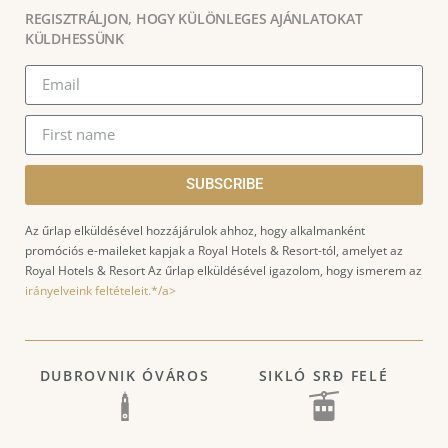
REGISZTRÁLJON, HOGY KÜLÖNLEGES AJÁNLATOKAT
KÜLDHESSÜNK
SUBSCRIBE
Az űrlap elküldésével hozzájárulok ahhoz, hogy alkalmanként
promóciós e-maileket kapjak a Royal Hotels & Resort-tól, amelyet az
Royal Hotels & Resort Az űrlap elküldésével igazolom, hogy ismerem az
irányelveink feltételeit.*/a>
DUBROVNIK ÓVÁROS
SIKLÓ SRĐ FELÉ