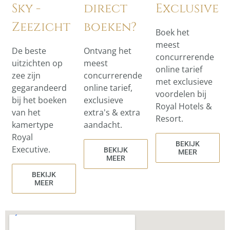
Sky -
direct
Exclusive
Zeezicht
boeken?
Boek het
meest
De beste
Ontvang het
concurrerende
uitzichten op
meest
online tarief
zee zijn
concurrerende
met exclusieve
gegarandeerd
online tarief,
voordelen bij
bij het boeken
exclusieve
Royal Hotels &
van het
extra's & extra
Resort.
kamertype
aandacht.
Royal
BEKIJK
Executive.
BEKIJK
MEER
MEER
BEKIJK
MEER