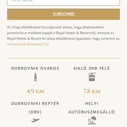
SUBSCRIBE
Az űrlap elküldésével hozzájárulok ahhoz, hogy alkalmanként
promóciós e-maileket kapjak a Royal Hotels & Resort-tól, amelyet az
Royal Hotels & Resort Az űrlap elküldésével igazolom, hogy ismerem az
irányelveink feltételeit.*/a>
DUBROVNIK ÓVÁROS
SIKLÓ SRĐ FELÉ
4.9 km
7.8 km
DUBROVNIKI REPTÉR
HELYI
(DBV)
AUTÓBUSZMEGÁLLÓ