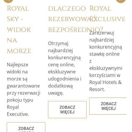
Royal
dlaczego
Royal
Sky -
rezerwować
Exclusive
widok
bezpośrednio?
Zarezerwuj
na
najbardziej
Otrzymaj
konkurencyjną
morze
najbardziej
stawkę online
konkurencyjną
z
Najlepsze
cenę online,
ekskluzywnymi
widoki na
ekskluzywne
korzyściami w
morze są
udogodnienia i
Royal Hotels &
gwarantowane
dodatkową
Resort.
przy rezerwacji
uwagę.
pokoju typu
ZOBACZ
Royal
ZOBACZ
WIĘCEJ
WIĘCEJ
Executive.
ZOBACZ