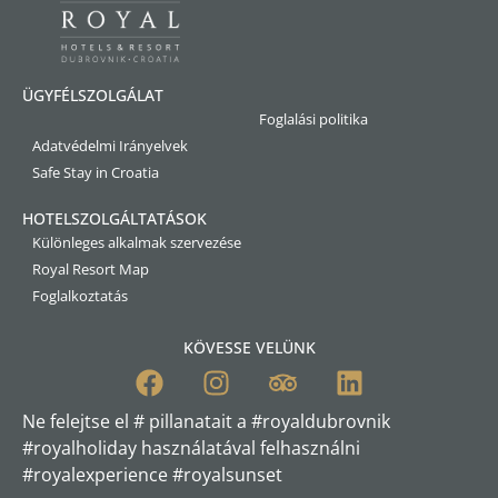
ÜGYFÉLSZOLGÁLAT
Foglalási politika
Adatvédelmi Irányelvek
Safe Stay in Croatia
HOTELSZOLGÁLTATÁSOK
Különleges alkalmak szervezése
Royal Resort Map
Foglalkoztatás
KÖVESSE VELÜNK
Ne felejtse el # pillanatait a #royaldubrovnik
#royalholiday használatával felhasználni
#royalexperience #royalsunset