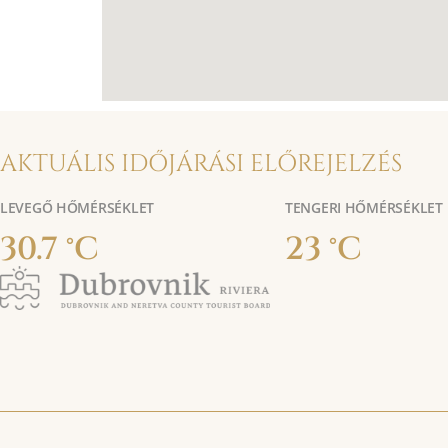
AKTUÁLIS IDŐJÁRÁSI ELŐREJELZÉS
LEVEGŐ HŐMÉRSÉKLET
TENGERI HŐMÉRSÉKLET
30.7 °C
23 °C