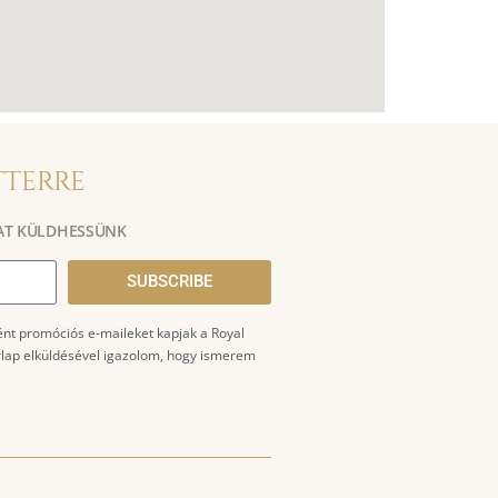
TTERRE
AT KÜLDHESSÜNK
SUBSCRIBE
ént promóciós e-maileket kapjak a Royal
űrlap elküldésével igazolom, hogy ismerem