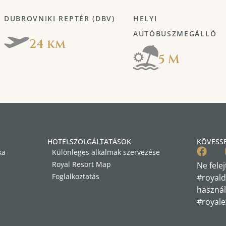
DUBROVNIKI REPTÉR (DBV)
HELYI
AUTÓBUSZMEGÁLLÓ
24 km
5 M
HOTELSZOLGÁLTATÁSOK
KÖVESS
ka
Különleges alkalmak szervezése
Royal Resort Map
Ne felej
Foglalkoztatás
#royald
használ
#royale