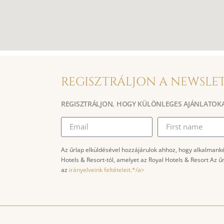
REGISZTRÁLJON A NEWSLE
REGISZTRÁLJON, HOGY KÜLÖNLEGES AJÁNLATOK
Az űrlap elküldésével hozzájárulok ahhoz, hogy alkalmank
Hotels & Resort-tól, amelyet az Royal Hotels & Resort Az 
az
irányelveink feltételeit.*/a>