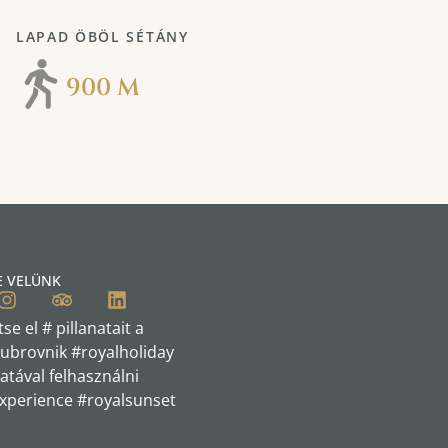
LAPAD ÖBÖL SÉTÁNY
900 M
E VELÜNK
tse el # pillanatait a
ubrovnik #royalholiday
atával felhasználni
xperience #royalsunset