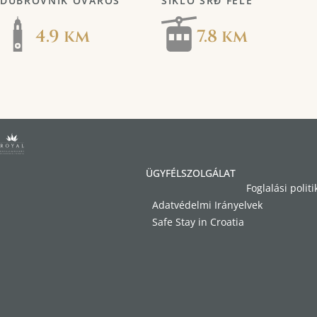
DUBROVNIK ÓVÁROS
SIKLÓ SRĐ FELÉ
4.9 km
7.8 km
ÜGYFÉLSZOLGÁLAT
Foglalási politi
Adatvédelmi Irányelvek
Safe Stay in Croatia