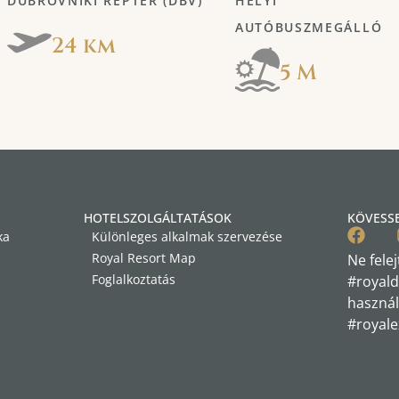
DUBROVNIKI REPTÉR (DBV)
HELYI
AUTÓBUSZMEGÁLLÓ
24 km
5 M
HOTELSZOLGÁLTATÁSOK
KÖVESS
ka
Különleges alkalmak szervezése
Royal Resort Map
Ne felej
Foglalkoztatás
#royald
használ
#royale