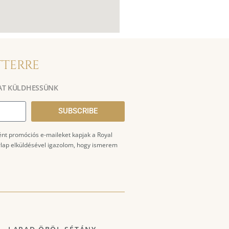
TTERRE
AT KÜLDHESSÜNK
SUBSCRIBE
ént promóciós e-maileket kapjak a Royal
űrlap elküldésével igazolom, hogy ismerem