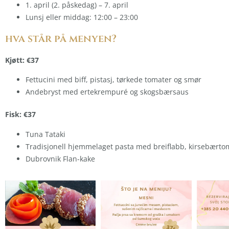
1. april (2. påskedag) – 7. april
Lunsj eller middag: 12:00 – 23:00
hva står på menyen?
Kjøtt: €37
Fettucini med biff, pistasj, tørkede tomater og smør
Andebryst med ertekrempuré og skogsbærsaus
Fisk: €37
Tuna Tataki
Tradisjonell hjemmelaget pasta med breiflabb, kirsebærtoma
Dubrovnik Flan-kake