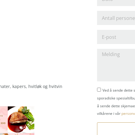
ter, kapers, hvitløk og hvitvin
Ved å sende dette s
sporadiske spesialtilbu
å sende dette skjemaet
vilkårene i vår
personv