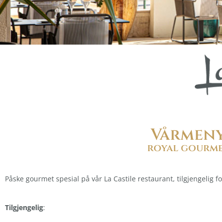
Vårmen
royal gourm
Påske gourmet spesial på vår La Castile restaurant, tilgjengelig for 
Tilgjengelig
: