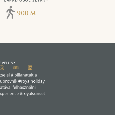
LAPAD ÖBÖL SÉTÁNY
900 M
E VELÜNK
tse el # pillanatait a
ubrovnik #royalholiday
atával felhasználni
xperience #royalsunset