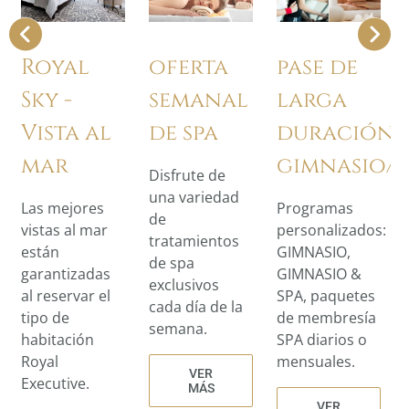
Royal
oferta
pase de
Sky -
semanal
larga
Vista al
de spa
duración
mar
gimnasio/s
Disfrute de
una variedad
Las mejores
Programas
de
vistas al mar
personalizados:
tratamientos
están
GIMNASIO,
de spa
garantizadas
GIMNASIO &
exclusivos
al reservar el
SPA, paquetes
cada día de la
tipo de
de membresía
semana.
habitación
SPA diarios o
Royal
mensuales.
VER
Executive.
MÁS
VER