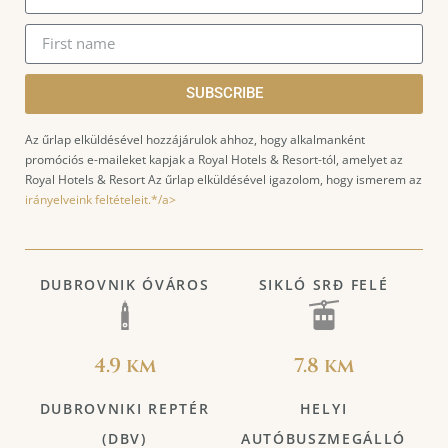
SUBSCRIBE
Az űrlap elküldésével hozzájárulok ahhoz, hogy alkalmanként
promóciós e-maileket kapjak a Royal Hotels & Resort-tól, amelyet az
Royal Hotels & Resort Az űrlap elküldésével igazolom, hogy ismerem az
irányelveink feltételeit.*/a>
DUBROVNIK ÓVÁROS
SIKLÓ SRĐ FELÉ
4.9 km
7.8 km
DUBROVNIKI REPTÉR
HELYI
(DBV)
AUTÓBUSZMEGÁLLÓ