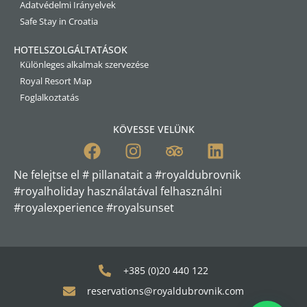
Adatvédelmi Irányelvek
Safe Stay in Croatia
HOTELSZOLGÁLTATÁSOK
Különleges alkalmak szervezése
Royal Resort Map
Foglalkoztatás
KÖVESSE VELÜNK
Ne felejtse el # pillanatait a #royaldubrovnik
#royalholiday használatával felhasználni
#royalexperience #royalsunset
+385 (0)20 440 122
reservations@royaldubrovnik.com