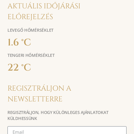
AKTUÁLIS IDŐJÁRÁSI
ELŐREJELZÉS
LEVEGŐ HŐMÉRSÉKLET
1.6 °C
TENGERI HŐMÉRSÉKLET
22 °C
REGISZTRÁLJON A
NEWSLETTERRE
REGISZTRÁLJON, HOGY KÜLÖNLEGES AJÁNLATOKAT
KÜLDHESSÜNK