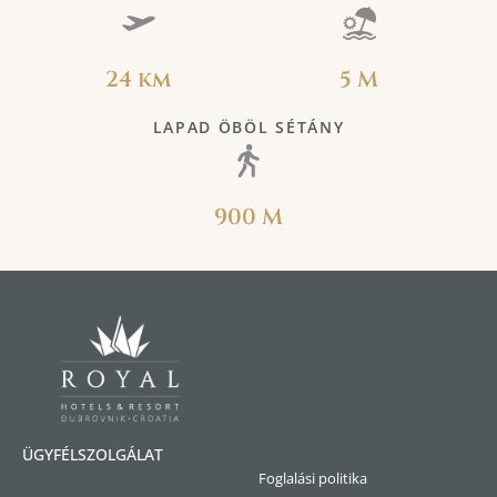
24 km
5 M
LAPAD ÖBÖL SÉTÁNY
900 M
ÜGYFÉLSZOLGÁLAT
Foglalási politika