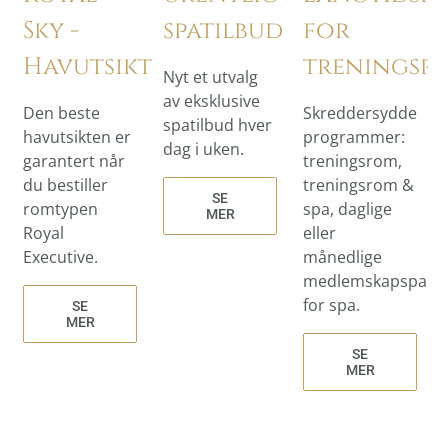
Sky -
spatilbud
for
Havutsikt
treningsr
Nyt et utvalg
av eksklusive
Den beste
Skreddersydde
spatilbud hver
havutsikten er
programmer:
dag i uken.
garantert når
treningsrom,
du bestiller
treningsrom &
SE
romtypen
spa, daglige
MER
Royal
eller
Executive.
månedlige
medlemskapspakk
for spa.
SE
MER
SE
MER