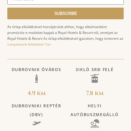
SUBSCRIBE
Az űrlap elküldésével hozzájárulok ahhoz, hogy alkalmanként
promóciós e-maileket kapjak a Royal Hotels & Resort-tól, amelyet az
Royal Hotels & Resort Az űrlap elküldésével igazolom, hogy ismerem az
irányelveink feltételeit.*/a>
DUBROVNIK ÓVÁROS
SIKLÓ SRĐ FELÉ
4.9 km
7.8 km
DUBROVNIKI REPTÉR
HELYI
(DBV)
AUTÓBUSZMEGÁLLÓ