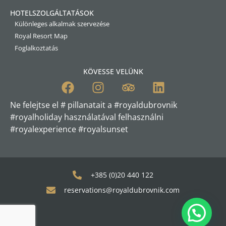
HOTELSZOLGÁLTATÁSOK
Különleges alkalmak szervezése
Royal Resort Map
Foglalkoztatás
KÖVESSE VELÜNK
Ne felejtse el # pillanatait a #royaldubrovnik
#royalholiday használatával felhasználni
#royalexperience #royalsunset
+385 (0)20 440 122
reservations@royaldubrovnik.com