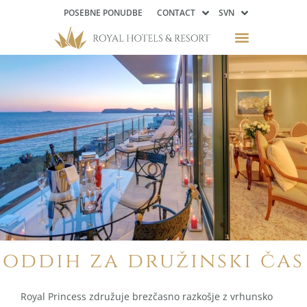
POSEBNE PONUDBE
CONTACT
SVN
oddih za družinski čas
Royal Princess združuje brezčasno razkošje z vrhunsko