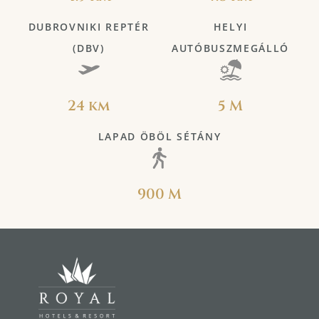
DUBROVNIKI REPTÉR
HELYI
(DBV)
AUTÓBUSZMEGÁLLÓ
24 km
5 M
LAPAD ÖBÖL SÉTÁNY
900 M