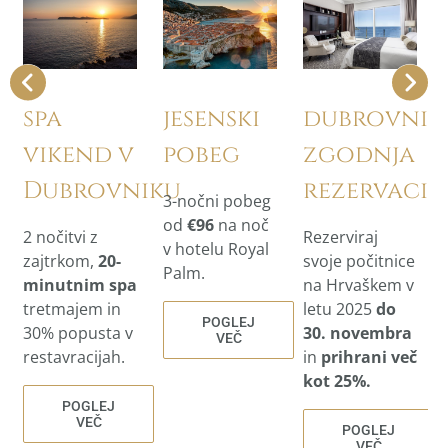
dubrovnik
spa
jesenski
zgodnja
vikend v
pobeg
rezervacij
Dubrovniku
3-nočni pobeg
od
€96
na noč
Rezerviraj
2 nočitvi z
v hotelu Royal
svoje počitnice
zajtrkom,
20-
Palm.
na Hrvaškem v
minutnim spa
letu 2025
do
tretmajem in
POGLEJ
30. novembra
30% popusta v
VEČ
in
prihrani več
restavracijah.
kot 25%.
POGLEJ
VEČ
POGLEJ
VEČ