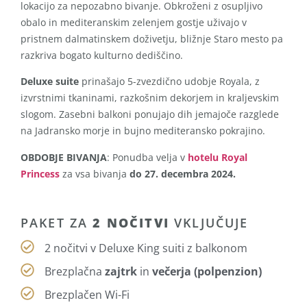
lokacijo za nepozabno bivanje. Obkroženi z osupljivo
obalo in mediteranskim zelenjem gostje uživajo v
pristnem dalmatinskem doživetju, bližnje Staro mesto pa
razkriva bogato kulturno dediščino.
Deluxe suite
prinašajo 5-zvezdično udobje Royala, z
izvrstnimi tkaninami, razkošnim dekorjem in kraljevskim
slogom. Zasebni balkoni ponujajo dih jemajoče razglede
na Jadransko morje in bujno mediteransko pokrajino.
OBDOBJE BIVANJA
: Ponudba velja v
hotelu Royal
Princess
za vsa bivanja
do 27. decembra 2024.
PAKET ZA
2 NOČITVI
VKLJUČUJE
2 nočitvi v Deluxe King suiti z balkonom
Brezplačna
zajtrk
in
večerja (polpenzion)
Brezplačen Wi-Fi