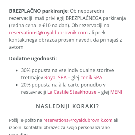
BREZPLAČNO parkiranje
: Ob neposredni
rezervaciji imaš privilegij BREZPLAČNEGA parkiranja
(redna cena je €10 na dan). Ob rezervaciji na
reservations@royaldubrovnik.com
ali prek
kontaktnega obrazca prosim navedi, da prihajaš z
avtom
Dodatne ugodnosti:
30% popusta na vse individualne storitve
tretmajev
Royal SPA
– glej
cenik SPA
20% popusta na à la carte ponudbo v
restavraciji
La Castile Steakhouse
– glej
MENI
NASLEDNJI KORAKI?
Pošlji e-pošto na
reservations@royaldubrovnik.com
ali
izpolni kontaktni obrazec za svojo personalizirano
ponudbo.