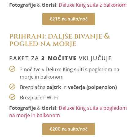
Fotografije
&
tlorisi
:
Deluxe King suita z balkonom
€215 na suito/noč
prihrani: daljše bivanje &
pogled na morje
PAKET ZA
3 NOČITVE
VKLJUČUJE
3 nočitve v Deluxe King suiti s pogledom na
morje in balkonom
Brezplačna
zajtrk
in
večerja (polpenzion)
Brezplačen Wi-Fi
Fotografije
&
tlorisi
:
Deluxe King suita s pogledom
na morje in balkonom
€200 na suito/noč