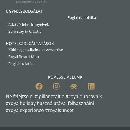
ÜGYFÉLSZOLGÁLAT
Foglalási politika
Adatvédelmi Irányelvek
Safe Stay in Croatia
HOTELSZOLGÁLTATÁSOK
Különleges alkalmak szervezése
Royal Resort Map
Foglalkoztatás
KÖVESSE VELÜNK
Ne felejtse el # pillanatait a #royaldubrovnik
#royalholiday használatával felhasználni
#royalexperience #royalsunset