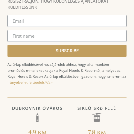
REGISZTRÁLJON, HOGY KÜLÖNLEGES AJÁNLATOKAT
KÜLDHESSÜNK
SUBSCRIBE
Az űrlap elküldésével hozzájárulok ahhoz, hogy alkalmanként
promóciós e-maileket kapjak a Royal Hotels & Resort-tól, amelyet az
Royal Hotels & Resort Az űrlap elküldésével igazolom, hogy ismerem az
irányelveink feltételeit.*/a>
DUBROVNIK ÓVÁROS
SIKLÓ SRĐ FELÉ
4.9 km
7.8 km