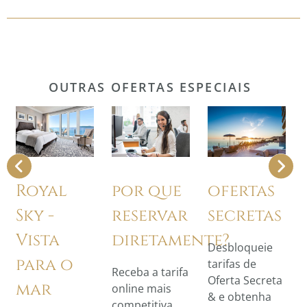
OUTRAS OFERTAS ESPECIAIS
por que
Royal
ofertas
reservar
Sky -
secretas
diretamente?
Vista
Desbloqueie
para o
tarifas de
Receba a tarifa
Oferta Secreta
mar
online mais
& e obtenha
competitiva,