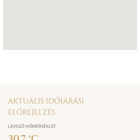
AKTUÁLIS IDŐJÁRÁSI
ELŐREJELZÉS
LEVEGŐ HŐMÉRSÉKLET
30.7 °C