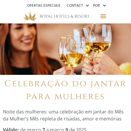
OFERTAS ESPECIAIS
CONTACT
POR
Celebração do jantar
para mulheres
Noite das mulheres: uma celebração em jantar do Mês
da Mulher
’s M
ês repleta de risadas, amor e memórias
Válido:
de março
7
a março
9
de 2025.