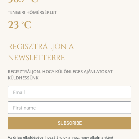
TENGERI HŐMÉRSÉKLET
23 °C
REGISZTRÁLJON A
NEWSLETTERRE
REGISZTRÁLJON, HOGY KÜLÖNLEGES AJÁNLATOKAT
KÜLDHESSÜNK
SUBSCRIBE
Az űrlap elküldésével hozzájárulok ahhoz, hogy alkalmanként