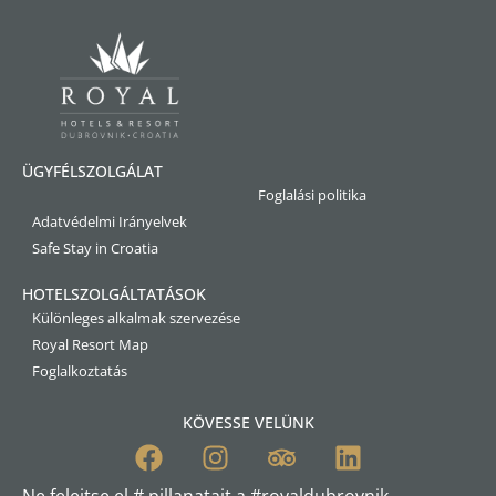
ÜGYFÉLSZOLGÁLAT
Foglalási politika
Adatvédelmi Irányelvek
Safe Stay in Croatia
HOTELSZOLGÁLTATÁSOK
Különleges alkalmak szervezése
Royal Resort Map
Foglalkoztatás
KÖVESSE VELÜNK
Ne felejtse el # pillanatait a #royaldubrovnik