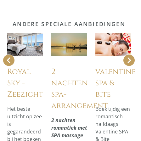
ANDERE SPECIALE AANBIEDINGEN
Royal
2
valentines
Sky -
nachten
spa &
Zeezicht
spa-
bite
arrangement
Het beste
Boek tijdig een
uitzicht op zee
romantisch
2 nachten
is
halfdaags
romantiek met
gegarandeerd
Valentine SPA
SPA-massage
bij het boeken
& Bite