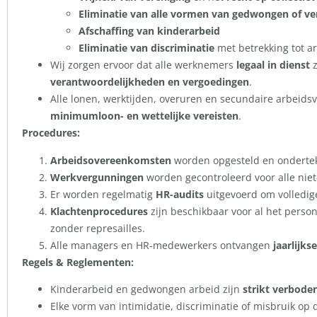
Eliminatie van alle vormen van gedwongen of ver
Afschaffing van kinderarbeid
Eliminatie van discriminatie
met betrekking tot a
Wij zorgen ervoor dat alle werknemers
legaal in dienst
z
verantwoordelijkheden en vergoedingen
.
Alle lonen, werktijden, overuren en secundaire arbeid
minimumloon- en wettelijke vereisten
.
Procedures:
Arbeidsovereenkomsten
worden opgesteld en ondertek
Werkvergunningen
worden gecontroleerd voor alle nie
Er worden regelmatig
HR-audits
uitgevoerd om volledig
Klachtenprocedures
zijn beschikbaar voor al het pers
zonder represailles.
Alle managers en HR-medewerkers ontvangen
jaarlijks
Regels & Reglementen:
Kinderarbeid en gedwongen arbeid zijn
strikt verbode
Elke vorm van intimidatie, discriminatie of misbruik op 