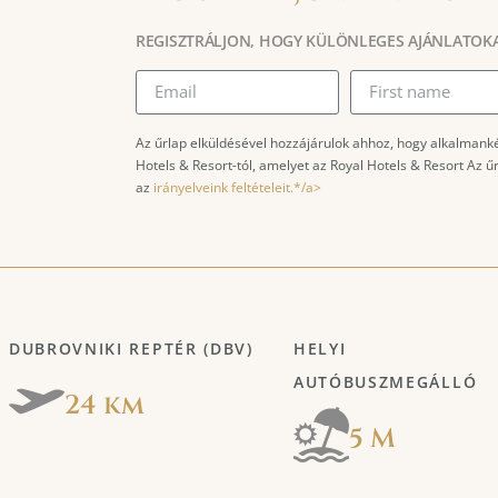
REGISZTRÁLJON, HOGY KÜLÖNLEGES AJÁNLATOK
Az űrlap elküldésével hozzájárulok ahhoz, hogy alkalmank
Hotels & Resort-tól, amelyet az Royal Hotels & Resort Az 
az
irányelveink feltételeit.*/a>
DUBROVNIKI REPTÉR (DBV)
HELYI
AUTÓBUSZMEGÁLLÓ
24 km
5 M