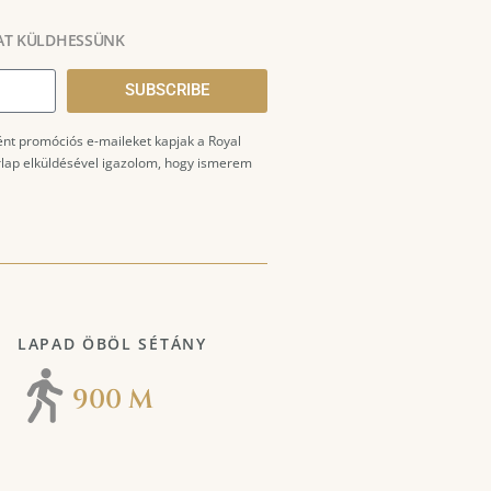
AT KÜLDHESSÜNK
SUBSCRIBE
ént promóciós e-maileket kapjak a Royal
űrlap elküldésével igazolom, hogy ismerem
LAPAD ÖBÖL SÉTÁNY
900 M