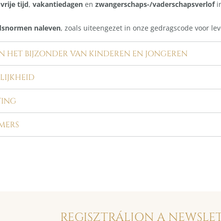
vrije tijd
,
vakantiedagen
en
zwangerschaps-/vaderschapsverlof
i
idsnormen naleven
, zoals uiteengezet in onze gedragscode voor lev
 IN HET BIJZONDER VAN KINDEREN EN JONGEREN
LIJKHEID
TING
MERS
REGISZTRÁLJON A NEWSLE