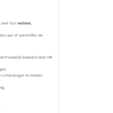
n over hun
rechten,
oen aan of overtreffen de
ertrouwelijk bewaard door HR.
gen.
om schendingen te melden
ng.
.