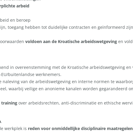
plichte arbeid
rbeid en beroep
ijn, toegang hebben tot duidelijke contracten en geïnformeerd zij
svoorwaarden
voldoen aan de Kroatische arbeidswetgeving
en vold
end in overeenstemming met de Kroatische arbeidswetgeving en v
t-EU/buitenlandse werknemers.
e naleving van de arbeidswetgeving en interne normen te waarbor
oneel, waarbij veilige en anonieme kanalen worden gegarandeerd 
e training
over arbeidsrechten, anti-discriminatie en ethische wervi
n
.
de werkplek is
reden voor onmiddellijke disciplinaire maatregelen