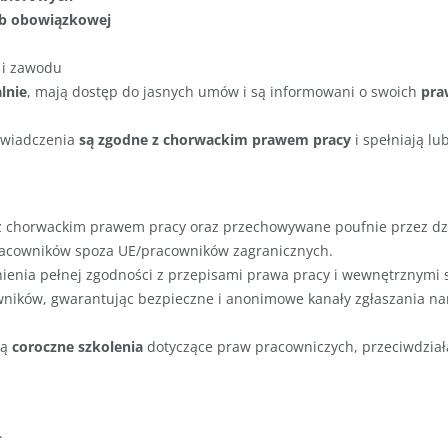
ub obowiązkowej
 i zawodu
lnie
, mają dostęp do jasnych umów i są informowani o swoich
pra
 świadczenia
są zgodne z chorwackim prawem pracy
i spełniają lu
z chorwackim prawem pracy oraz przechowywane poufnie przez dzi
racowników spoza UE/pracowników zagranicznych.
ienia pełnej zgodności z przepisami prawa pracy i wewnętrznymi 
wników, gwarantując bezpieczne i anonimowe kanały zgłaszania n
ją
coroczne szkolenia
dotyczące praw pracowniczych, przeciwdziała
.