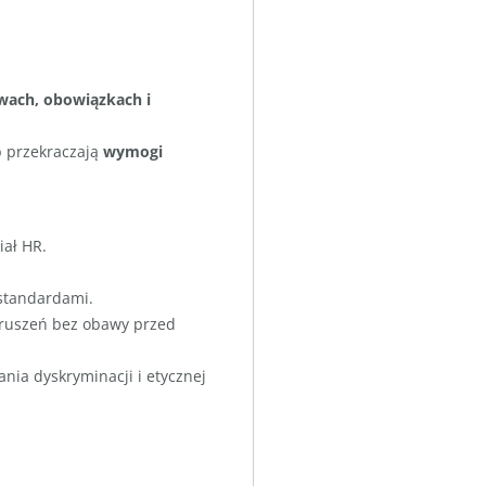
wach, obowiązkach i
b przekraczają
wymogi
ał HR.
standardami.
aruszeń bez obawy przed
nia dyskryminacji i etycznej