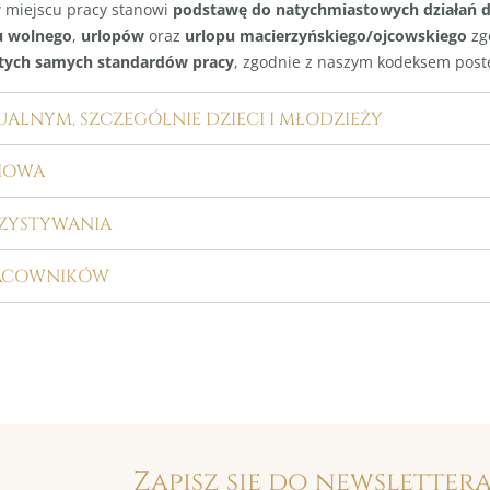
w miejscu pracy stanowi
podstawę do natychmiastowych działań d
u wolnego
,
urlopów
oraz
urlopu macierzyńskiego/ojcowskiego
zg
 tych samych standardów pracy
, zgodnie z naszym kodeksem pos
ALNYM, SZCZEGÓLNIE DZIECI I MŁODZIEŻY
CIOWA
RZYSTYWANIA
RACOWNIKÓW
Zapisz się do newsletter