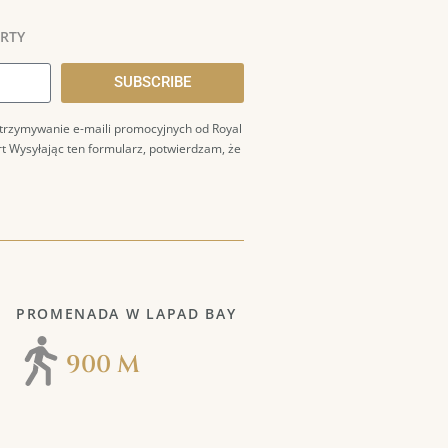
ERTY
SUBSCRIBE
trzymywanie e-maili promocyjnych od Royal
rt
Wysyłając ten formularz, potwierdzam, że
Y
PROMENADA W LAPAD BAY
900 M