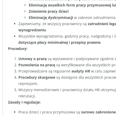
Eliminację wszelkich form pracy przymusowej l
Zniesienie pracy dzieci
Eliminację dyskryminacji
w zakresie zatrudnienia
Zapewniamy, że wszyscy pracownicy są
zatrudnieni lega
wynagrodzeniu
.
Wszystkie wynagrodzenia, godziny pracy, nadgodziny i
dotyczące płacy minimalnej i przepisy prawne
.
Procedury:
Umowy o pracę
są wystawiane i podpisywane zgodnie 
Pozwolenia na pracę
są weryfikowane dla wszystkich p
Przeprowadzane są regularne
audyty HR
w celu zapewn
Procedury skargowe
są dostępne dla wszystkich praco
represjami.
Wszyscy menedżerowie i pracownicy działu HR otrzymu
rekrutacji.
Zasady i regulacje:
Praca dzieci i praca przymusowa są
surowo zabronione