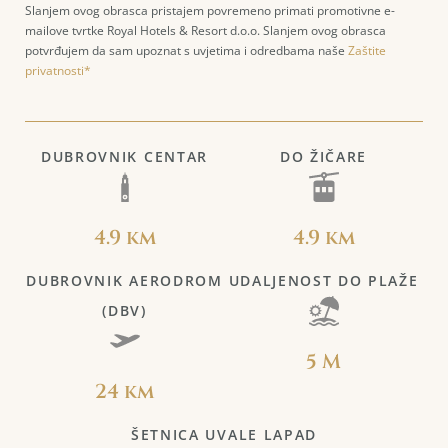
Slanjem ovog obrasca pristajem povremeno primati promotivne e-
mailove tvrtke Royal Hotels & Resort d.o.o. Slanjem ovog obrasca
potvrđujem da sam upoznat s uvjetima i odredbama naše
Zaštite
privatnosti*
DUBROVNIK CENTAR
DO ŽIČARE
4.9 km
4.9 km
DUBROVNIK AERODROM
UDALJENOST DO PLAŽE
(DBV)
5 M
24 km
ŠETNICA UVALE LAPAD