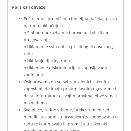
Politika i obveze:
Poštujemo i promičemo temeljna načela i prava
na radu, uključujući:
o Slobodu udruživanja i pravo na kolektivno
pregovaranje
o Uklanjanje svih oblika prisilnog ili obveznog
rada
o Ukidanje dječjeg rada
o Uklanjanje diskriminacije u zapošljavanju i
zanimanju
Osiguravamo da su svi zaposlenici zakonito
zaposleni, da imaju pristup jasnim ugovorima i
da su informirani o svojim pravima, obvezama i
naknadama.
Sve plaće, radno vrijeme, prekovremeni rad i
benefiti sukladni su hrvatskom zakonodavstvu o
radu te ispunjavaju ili premašuju zakonski
propisane minimalne uvjete.