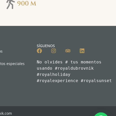
900 M
SÍGUENOS
os
No olvides # tus momentos 
tos especiales
usando #royaldubrovnik 
#royalholiday

#royalexperience #royalsunset
nik.com