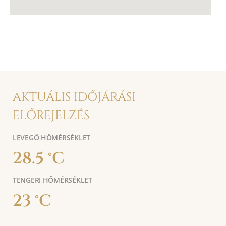
AKTUÁLIS IDŐJÁRÁSI
ELŐREJELZÉS
LEVEGŐ HŐMÉRSÉKLET
28.5 °C
TENGERI HŐMÉRSÉKLET
23 °C