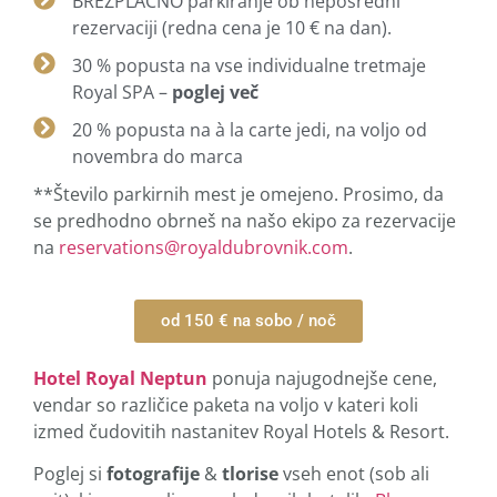
BREZPLAČNO parkiranje ob neposredni
rezervaciji (redna cena je 10 € na dan).
30 % popusta na vse individualne tretmaje
Royal SPA –
poglej več
20 % popusta na à la carte jedi, na voljo od
novembra do marca
**Število parkirnih mest je omejeno. Prosimo, da
se predhodno obrneš na našo ekipo za rezervacije
na
reservations@royaldubrovnik.com
.
od 150 € na sobo / noč
Hotel Royal Neptun
ponuja najugodnejše cene,
vendar so različice paketa na voljo v kateri koli
izmed čudovitih nastanitev Royal Hotels & Resort.
Poglej si
fotografije
&
tlorise
vseh enot (sob ali