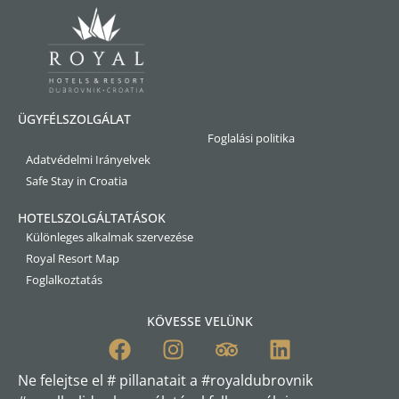
ÜGYFÉLSZOLGÁLAT
Foglalási politika
Adatvédelmi Irányelvek
Safe Stay in Croatia
HOTELSZOLGÁLTATÁSOK
Különleges alkalmak szervezése
Royal Resort Map
Foglalkoztatás
KÖVESSE VELÜNK
Ne felejtse el # pillanatait a #royaldubrovnik