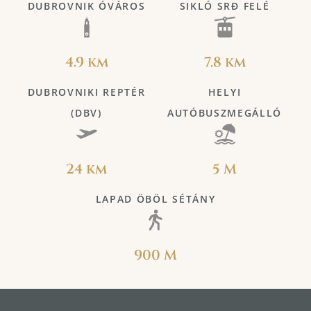
DUBROVNIK ÓVÁROS
SIKLÓ SRĐ FELÉ
4.9 km
7.8 km
DUBROVNIKI REPTÉR
HELYI
(DBV)
AUTÓBUSZMEGÁLLÓ
24 km
5 M
LAPAD ÖBÖL SÉTÁNY
900 M