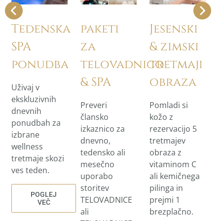
Tedenska
paketi
Jesenski
SPA
za
& zimski
ponudba
telovadnico
tretmaji
& SPA
obraza
Uživaj v
ekskluzivnih
Preveri
Pomladi si
dnevnih
člansko
kožo z
ponudbah za
izkaznico za
rezervacijo 5
izbrane
dnevno,
tretmajev
wellness
tedensko ali
obraza z
tretmaje skozi
mesečno
vitaminom C
ves teden.
uporabo
ali kemičnega
storitev
pilinga in
POGLEJ
TELOVADNICE
prejmi 1
VEČ
ali
brezplačno.