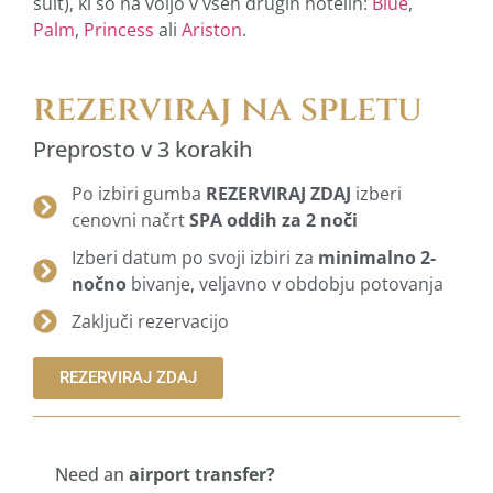
suit), ki so na voljo v vseh drugih hotelih:
Blue
,
Palm
,
Princess
ali
Ariston
.
rezerviraj na spletu
Preprosto v 3 korakih
Po izbiri gumba
REZERVIRAJ ZDAJ
izberi
cenovni načrt
SPA oddih za 2 noči
Izberi datum po svoji izbiri za
minimalno 2-
nočno
bivanje, veljavno v obdobju potovanja
Zaključi rezervacijo
REZERVIRAJ ZDAJ
Need an
airport transfer?