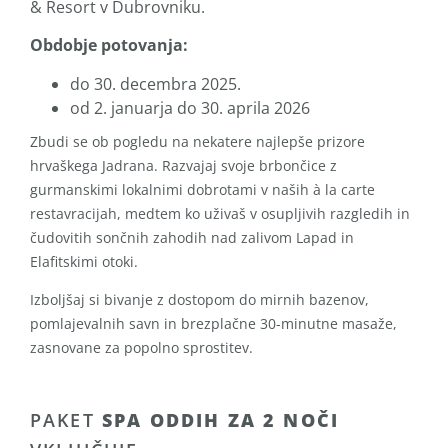
& Resort v Dubrovniku.
Obdobje potovanja:
do 30. decembra 2025.
od 2. januarja do 30. aprila 2026
Zbudi se ob pogledu na nekatere najlepše prizore
hrvaškega Jadrana. Razvajaj svoje brbončice z
gurmanskimi lokalnimi dobrotami v naših à la carte
restavracijah, medtem ko uživaš v osupljivih razgledih in
čudovitih sončnih zahodih nad zalivom Lapad in
Elafitskimi otoki.
Izboljšaj si bivanje z dostopom do mirnih bazenov,
pomlajevalnih savn in brezplačne 30-minutne masaže,
zasnovane za popolno sprostitev.
PAKET
SPA ODDIH ZA 2 NOČI