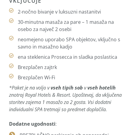
VKLJUČUJE
2-nočno bivanje v luksuzni nastanitvi
30-minutna masaža za pare – 1 masaža na
osebo za največ 2 osebi
neomejeno uporabo SPA objektov, vključno s
savno in masažno kadjo
ena steklenica Prosecca in sladka poslastica
Brezplačen zajtrk
Brezplačen Wi-Fi
*Paket je na voljo v
vseh tipih sob
v
vseh hotelih
znotraj Royal Hotels & Resort. Upoštevaj, da vključena
storitev zajema 1 masažo za 2 gosta. Vsi dodatni
individualni SPA tretmaji so predmet doplačila.
Dodatne ugodnosti
: