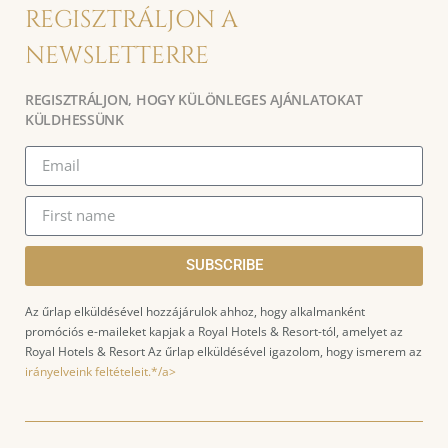
REGISZTRÁLJON A
NEWSLETTERRE
REGISZTRÁLJON, HOGY KÜLÖNLEGES AJÁNLATOKAT
KÜLDHESSÜNK
SUBSCRIBE
Az űrlap elküldésével hozzájárulok ahhoz, hogy alkalmanként
promóciós e-maileket kapjak a Royal Hotels & Resort-tól, amelyet az
Royal Hotels & Resort Az űrlap elküldésével igazolom, hogy ismerem az
irányelveink feltételeit.*/a>