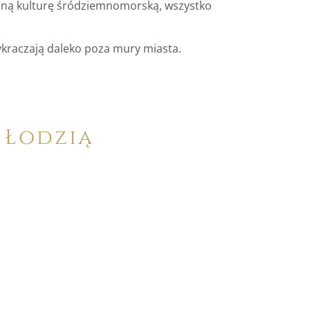
yczną kulturę śródziemnomorską, wszystko
ykraczają daleko poza mury miasta.
 Łodzią