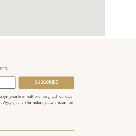
a
ERTY
SUBSCRIBE
trzymywanie e-maili promocyjnych od Royal
rt
Wysyłając ten formularz, potwierdzam, że