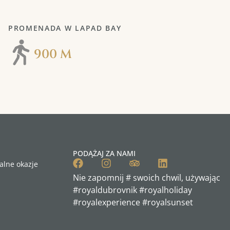
Y
PROMENADA W LAPAD BAY
900 M
PODĄŻAJ ZA NAMI
alne okazje
Nie zapomnij # swoich chwil, używając
#royaldubrovnik #royalholiday
#royalexperience #royalsunset