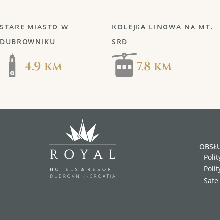
STARE MIASTO W
KOLEJKA LINOWA NA MT.
DUBROWNIKU
SRĐ
4.9 km
7.8 km
OBSŁU
Polit
Poli
Safe 