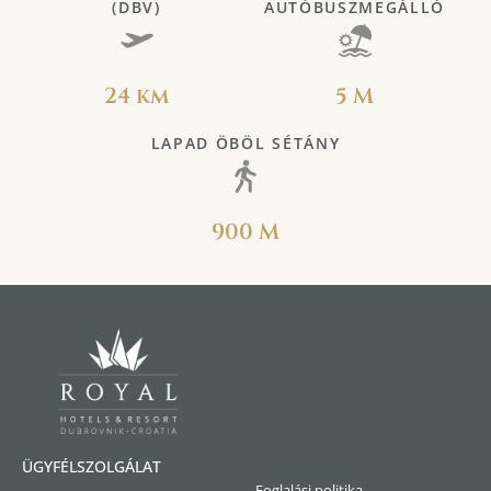
(DBV)
AUTÓBUSZMEGÁLLÓ
24 km
5 M
LAPAD ÖBÖL SÉTÁNY
900 M
ÜGYFÉLSZOLGÁLAT
Foglalási politika