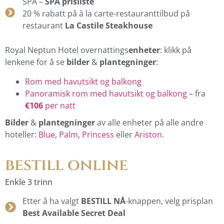
SPA –
SPA prisliste
20 % rabatt på à la carte-restauranttilbud på
restaurant
La Castile Steakhouse
Royal Neptun Hotel overnattings
enheter
: klikk på
lenkene for å se
bilder
&
plantegninger
:
Rom med havutsikt og balkong
Panoramisk rom med havutsikt og balkong
– fra
€106
per natt
Bilder
&
plantegninger
av alle enheter på alle andre
hoteller:
Blue
,
Palm
,
Princess
eller
Ariston
.
bestill online
Enkle 3 trinn
Etter å ha valgt
BESTILL NÅ
-knappen, velg prisplan
Best Available Secret Deal