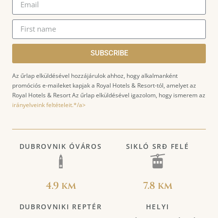
SUBSCRIBE
Az űrlap elküldésével hozzájárulok ahhoz, hogy alkalmanként
promóciós e-maileket kapjak a Royal Hotels & Resort-tól, amelyet az
Royal Hotels & Resort Az űrlap elküldésével igazolom, hogy ismerem az
irányelveink feltételeit.*/a>
DUBROVNIK ÓVÁROS
SIKLÓ SRĐ FELÉ
4.9 km
7.8 km
DUBROVNIKI REPTÉR
HELYI