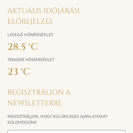
AKTUÁLIS IDŐJÁRÁSI
ELŐREJELZÉS
LEVEGŐ HŐMÉRSÉKLET
28.5 °C
TENGERI HŐMÉRSÉKLET
23 °C
REGISZTRÁLJON A
NEWSLETTERRE
REGISZTRÁLJON, HOGY KÜLÖNLEGES AJÁNLATOKAT
KÜLDHESSÜNK