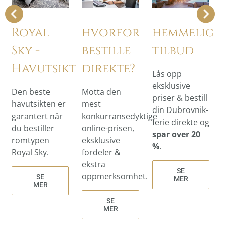
Royal
hvorfor
hemmelige
Sky -
bestille
tilbud
Havutsikt
direkte?
Lås opp
eksklusive
Den beste
Motta den
priser & bestill
havutsikten er
mest
din Dubrovnik-
garantert når
konkurransedyktige
ferie direkte
og
du bestiller
online-prisen,
spar over
20
romtypen
eksklusive
%
.
Royal Sky.
fordeler &
ekstra
SE
oppmerksomhet.
SE
MER
MER
SE
MER