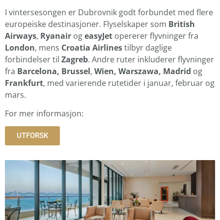
I vintersesongen er Dubrovnik godt forbundet med flere
europeiske destinasjoner. Flyselskaper som
British
Airways
,
Ryanair
og
easyJet
opererer flyvninger fra
London
, mens
Croatia Airlines
tilbyr daglige
forbindelser til
Zagreb
. Andre ruter inkluderer flyvninger
fra
Barcelona, Brussel
,
Wien, Warszawa, Madrid
og
Frankfurt
, med varierende rutetider i januar, februar og
mars.
For mer informasjon:
UTFORSK