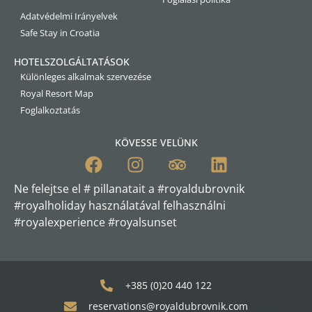
Adatvédelmi Irányelvek
Safe Stay in Croatia
HOTELSZOLGÁLTATÁSOK
Különleges alkalmak szervezése
Royal Resort Map
Foglalkoztatás
KÖVESSE VELÜNK
Ne felejtse el # pillanatait a #royaldubrovnik
#royalholiday használatával felhasználni
#royalexperience #royalsunset
+385 (0)20 440 122
reservations@royaldubrovnik.com