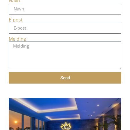
Navn
E-post
Melding
Send