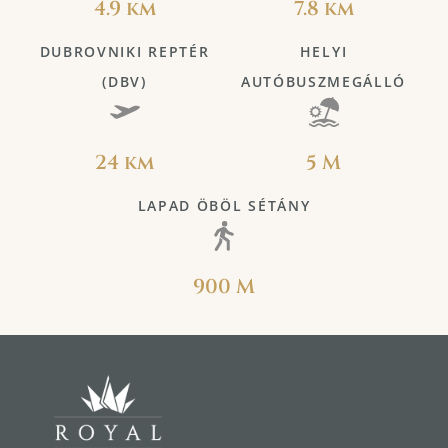
4.9 km
7.8 km
DUBROVNIKI REPTÉR
HELYI
(DBV)
AUTÓBUSZMEGÁLLÓ
24 km
5 M
LAPAD ÖBÖL SÉTÁNY
900 M