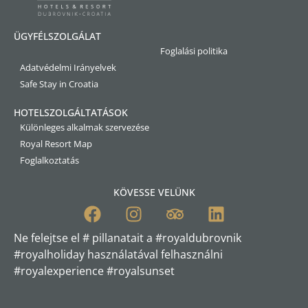
ÜGYFÉLSZOLGÁLAT
Foglalási politika
Adatvédelmi Irányelvek
Safe Stay in Croatia
HOTELSZOLGÁLTATÁSOK
Különleges alkalmak szervezése
Royal Resort Map
Foglalkoztatás
KÖVESSE VELÜNK
Ne felejtse el # pillanatait a #royaldubrovnik
#royalholiday használatával felhasználni
#royalexperience #royalsunset