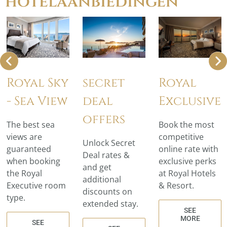
hotelaanbiedingen
Royal Sky
secret
Royal
- Sea View
deal
Exclusive
offers
The best sea
Book the most
views are
competitive
Unlock Secret
guaranteed
online rate with
Deal rates &
when booking
exclusive perks
and get
the Royal
at Royal Hotels
additional
Executive room
& Resort.
discounts on
type.
extended stay.
SEE
MORE
SEE