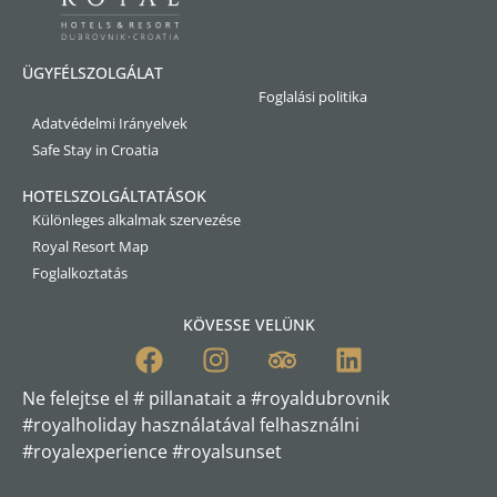
ÜGYFÉLSZOLGÁLAT
Foglalási politika
Adatvédelmi Irányelvek
Safe Stay in Croatia
HOTELSZOLGÁLTATÁSOK
Különleges alkalmak szervezése
Royal Resort Map
Foglalkoztatás
KÖVESSE VELÜNK
Ne felejtse el # pillanatait a #royaldubrovnik
#royalholiday használatával felhasználni
#royalexperience #royalsunset