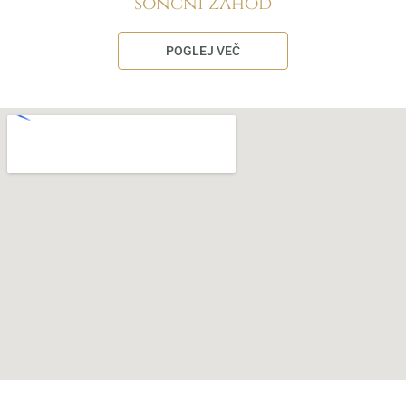
sončni zahod
POGLEJ VEČ