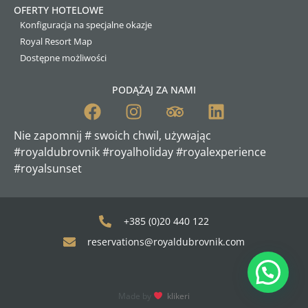
OFERTY HOTELOWE
Konfiguracja na specjalne okazje
Royal Resort Map
Dostępne możliwości
PODĄŻAJ ZA NAMI
Nie zapomnij # swoich chwil, używając
#royaldubrovnik #royalholiday
#royalexperience
#royalsunset
+385 (0)20 440 122
reservations@royaldubrovnik.com
Made by
klikeri