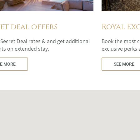
et deal offers
Royal Exc
Secret Deal rates & and get additional
Book the most c
ts on extended stay.
exclusive perks 
EE MORE
SEE MORE