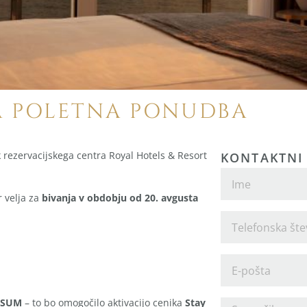
 POLETNA PONUDBA
 rezervacijskega centra Royal Hotels & Resort
KONTAKTNI
r velja za
bivanja v obdobju od 20. avgusta
TSUM
– to bo omogočilo aktivacijo cenika
Stay