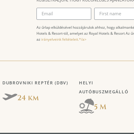
Az űrlap elküldésével hozzájárulok ahhoz, hogy alkalmank
Hotels & Resort-tól, amelyet az Royal Hotels & Resort Az 
az
irányelveink feltételeit.*/a>
DUBROVNIKI REPTÉR (DBV)
HELYI
AUTÓBUSZMEGÁLLÓ
24 km
5 M