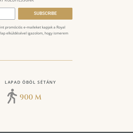
SUBSCRIBE
ént promóciós e-maileket kapjak a Royal
űrlap elküldésével igazolom, hogy ismerem
LAPAD ÖBÖL SÉTÁNY
900 M