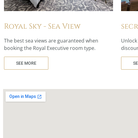
Royal Sky - Sea View
secr
The best sea views are guaranteed when
Unlock 
booking the Royal Executive room type.
discoun
SEE MORE
S