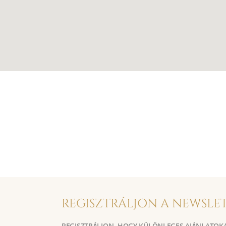
REGISZTRÁLJON A NEWSLE
REGISZTRÁLJON, HOGY KÜLÖNLEGES AJÁNLATOK