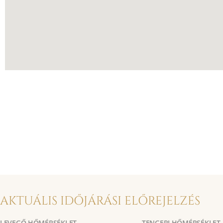
AKTUÁLIS IDŐJÁRÁSI ELŐREJELZÉS
LEVEGŐ HŐMÉRSÉKLET
TENGERI HŐMÉRSÉKLET